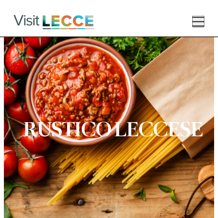
Effettua L'accesso
Registrati
RUSTICO LECCESE
I più cercati