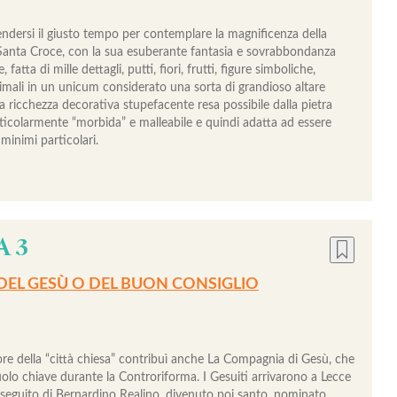
ndersi il giusto tempo per contemplare la magnificenza della
 Santa Croce, con la sua esuberante fantasia e sovrabbondanza
fatta di mille dettagli, putti, fiori, frutti, figure simboliche,
animali in un unicum considerato una sorta di grandioso altare
a ricchezza decorativa stupefacente resa possibile dalla pietra
rticolarmente “morbida” e malleabile e quindi adatta ad essere
 minimi particolari.
A 3
DEL GESÙ O DEL BUON CONSIGLIO
ore della “città chiesa” contribuì anche La Compagnia di Gesù, che
uolo chiave durante la Controriforma. I Gesuiti arrivarono a Lecce
 seguito di Bernardino Realino, divenuto poi santo, nominato