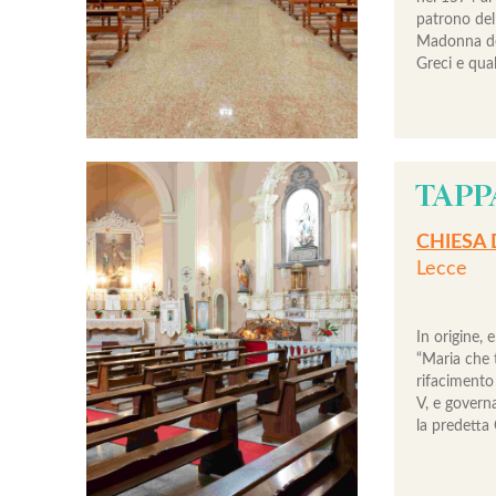
patrono dell
Madonna del
Greci e qual
TAPP
CHIESA 
Lecce
In origine, 
“Maria che 
rifacimento
V, e govern
la predetta 