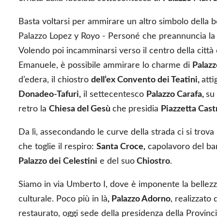
Basta voltarsi per ammirare un altro simbolo della b
Palazzo Lopez y Royo - Personé che preannuncia la 
Volendo poi incamminarsi verso il centro della città
Emanuele, è possibile ammirare lo charme di
Palazz
d’edera, il chiostro
dell’ex Convento dei Teatini,
atti
Donadeo-Tafuri,
il settecentesco
Palazzo Carafa,
su
retro la
Chiesa del Gesù
che
presidia
Piazzetta Cas
Da lì, assecondando le curve della strada ci si trov
che toglie il respiro:
Santa Croce,
capolavoro del bar
Palazzo dei Celestini
e del suo
Chiostro
.
Siamo in via Umberto I, dove è imponente la bellez
culturale. Poco più in là
, Palazzo Adorno
, realizzato
restaurato, oggi sede della presidenza della Provinci