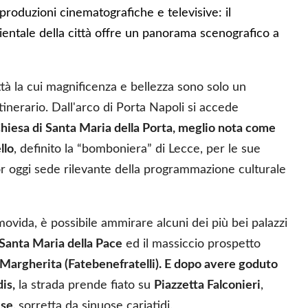
 produzioni cinematografiche e televisive: il
bientale della città offre un panorama scenografico a
ittà la cui magnificenza e bellezza sono solo un
inerario. Dall'arco di Porta Napoli si accede
hiesa di Santa Maria della Porta, meglio nota come
llo
, definito la “bomboniera” di Lecce, per le sue
r oggi sede rilevante della programmazione culturale
movida, è possibile ammirare alcuni dei più bei palazzi
 Santa Maria della Pace
ed il massiccio prospetto
o Margherita (Fatebenefratelli). E dopo avere goduto
is,
la strada prende fiato su
Piazzetta Falconieri
,
ese,
sorretta da sinuose cariatidi.