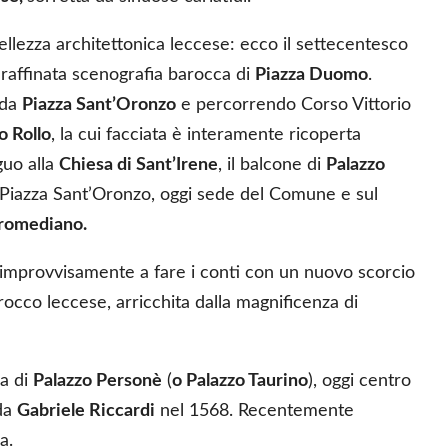
ellezza architettonica leccese: ecco il settecentesco
raffinata scenografia barocca di
Piazza Duomo
.
 da
Piazza Sant’Oronzo
e percorrendo Corso Vittorio
o Rollo
, la cui facciata è interamente ricoperta
guo alla
Chiesa di Sant’Irene
, il balcone di
Palazzo
Piazza Sant’Oronzo, oggi sede del Comune e sul
tromediano.
a improvvisamente a fare i conti con un nuovo scorcio
occo leccese, arricchita dalla magnificenza di
za di
Palazzo Personè
(
o Palazzo Taurino
), oggi centro
 da
Gabriele Riccardi
nel 1568. Recentemente
a.