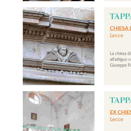
TAPP
CHIESA 
Lecce
La chiesa d
all'attiguo 
Giuseppe Pa
TAPP
EX CHIE
Lecce