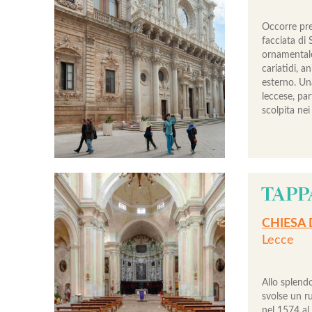
Occorre pre
facciata di
ornamentale, 
cariatidi, 
esterno. Un
leccese, pa
scolpita nei
TAPP
CHIESA 
Lecce
Allo splend
svolse un r
nel 1574 al